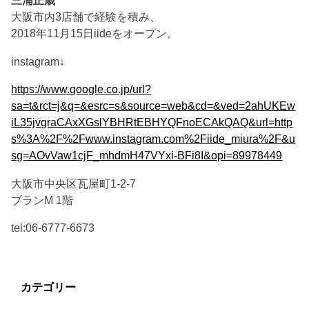
三浦正歳
大阪市内3店舗で経験を積み、
2018年11月15日iideをオープン。
instagram↓
https://www.google.co.jp/url?
sa=t&rct=j&q=&esrc=s&source=web&cd=&ved=2ahUKEw
iL35jvgraCAxXGslYBHRtEBHYQFnoECAkQAQ&url=http
s%3A%2F%2Fwww.instagram.com%2Fiide_miura%2F&u
sg=AOvVaw1cjF_mhdmH47VYxi-BFi8I&opi=89978449
大阪市中央区瓦屋町1-2-7
ブランM 1階
tel:06-6777-6673
カテゴリー