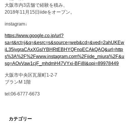
大阪市内3店舗で経験を積み、
2018年11月15日iideをオープン。
instagram↓
https://www.google.co.jp/url?
sa=t&rct=j&q=&esrc=s&source=web&cd=&ved=2ahUKEw
iL35jvgraCAxXGslYBHRtEBHYQFnoECAkQAQ&url=http
s%3A%2F%2Fwww.instagram.com%2Fiide_miura%2F&u
sg=AOvVaw1cjF_mhdmH47VYxi-BFi8I&opi=89978449
大阪市中央区瓦屋町1-2-7
ブランM 1階
tel:06-6777-6673
カテゴリー