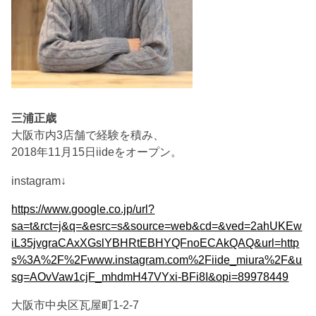
三浦正歳
大阪市内3店舗で経験を積み、
2018年11月15日iideをオープン。
instagram↓
https://www.google.co.jp/url?
sa=t&rct=j&q=&esrc=s&source=web&cd=&ved=2ahUKEw
iL35jvgraCAxXGslYBHRtEBHYQFnoECAkQAQ&url=http
s%3A%2F%2Fwww.instagram.com%2Fiide_miura%2F&u
sg=AOvVaw1cjF_mhdmH47VYxi-BFi8I&opi=89978449
大阪市中央区瓦屋町1-2-7