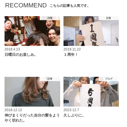
RECOMMEND
こちらの記事も人気です。
日常
日常
2018.4.23
2019.11.22
日曜日のお楽しみ。
１周年！
日常
ブログ
2018.12.12
2023.12.7
伸びまくりだった自分の髪をよう
久しぶりに。
やく切れた。