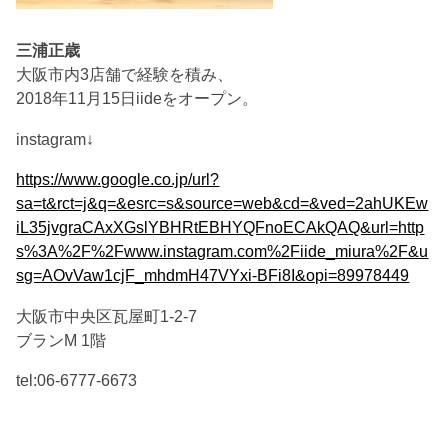
三浦正歳
大阪市内3店舗で経験を積み、
2018年11月15日iideをオープン。
instagram↓
https://www.google.co.jp/url?
sa=t&rct=j&q=&esrc=s&source=web&cd=&ved=2ahUKEw
iL35jvgraCAxXGslYBHRtEBHYQFnoECAkQAQ&url=http
s%3A%2F%2Fwww.instagram.com%2Fiide_miura%2F&u
sg=AOvVaw1cjF_mhdmH47VYxi-BFi8I&opi=89978449
大阪市中央区瓦屋町1-2-7
ブランM 1階
tel:06-6777-6673