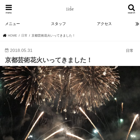
menu
search
メニュー
スタッフ
アクセス
HOME
日常
京都芸術花火いってきました！
2018.05.31
日常
京都芸術花火いってきました！